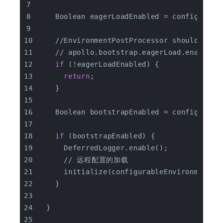
    Boolean eagerLoadEnabled = configurabl
    //EnvironmentPostProcessor should not 
    // apollo.bootstrap.eagerLoad.enab
if
 (!eagerLoadEnabled) {
return
;
    }
    Boolean bootstrapEnabled = configurabl
if
 (bootstrapEnabled) {
      DeferredLogger.enable();
      // 远程配置的加载
      initialize(configurableEnvironment);
    }
  }