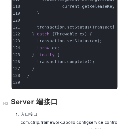
                current.getReleaseKey());
      }
      transaction.setStatus(Transaction.SU
    } 
catch
 (Throwable ex) {
      transaction.setStatus(ex);
throw
 ex;
    } 
finally
 {
      transaction.complete();
    }
  }
Server 端接口
入口接口
com.ctrip.framework.apollo.configservice.contro