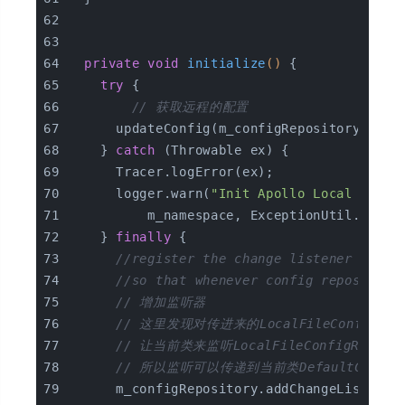
private
void
initialize
()
{
try
 {
// 获取远程的配置
      updateConfig(m_configRepository.getC
    } 
catch
 (Throwable ex) {
      Tracer.logError(ex);
      logger.warn(
"Init Apollo Local Confi
          m_namespace, ExceptionUtil.getDe
    } 
finally
 {
//register the change listener no ma
//so that whenever config repository
// 增加监听器
// 这里发现对传进来的LocalFileConfigRep
// 让当前类来监听LocalFileConfigReposi
// 所以监听可以传递到当前类DefaultConfig的o
      m_configRepository.addChangeListener