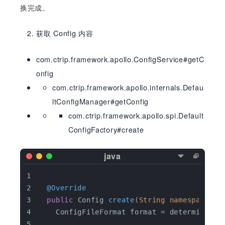
换完成。
获取 Config 内容
com.ctrip.framework.apollo.ConfigService#getC
onfig
com.ctrip.framework.apollo.internals.Defau
ltConfigManager#getConfig
com.ctrip.framework.apollo.spi.Default
ConfigFactory#create
@Override
public
 Config 
create
(String namespace)
{
    ConfigFileFormat format = determineFil