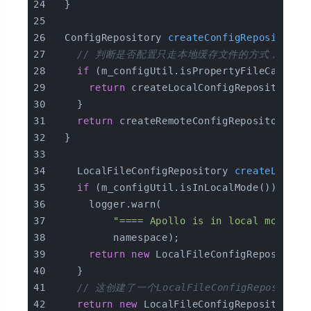
  }
ConfigRepository 
createConfigRepository
(
// 判断是否配置只走本地缓存文件的方式，这里
if
 (m_configUtil.isPropertyFileCacheEn
return
 createLocalConfigRepository(n
    }
return
 createRemoteConfigRepository(na
  }
LocalFileConfigRepository 
createLocalC
if
 (m_configUtil.isInLocalMode()) {
      logger.warn(
"==== Apollo is in local mode! W
          namespace);
return
new
 LocalFileConfigRepository
    }
// 这创建了一个LocalFileConfigRepositor
return
new
 LocalFileConfigRepository(n