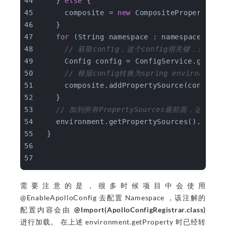
    } 
else
 {
      composite = 
new
 CompositePropertySou
    }
for
 (String namespace : namespaceList)
// 获取config，这个config很关键，里面
      Config config = ConfigService.getCon
// 根据config转换为spring environment
      composite.addPropertySource(configPr
    }
// 加到所有PropertySources最前面，这
    environment.getPropertySources().addFi
  }
需要注意的是，很多时候项目中会使用
@EnableApolloConfig 去配置 Namespace ，该注解的
配置内容会由
@Import(ApolloConfigRegistrar.class)
进行加载。 在上述 environment.getProperty 时已经转