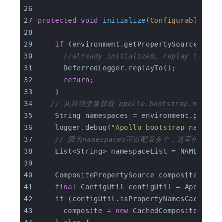
protected
void
initialize
(ConfigurableEnvi
if
 (environment.getPropertySources().c
//already initialized, replay the lo
      DeferredLogger.replayTo();
return
;
    }
// 从环境变量获取 apollo.bootstrap.name
    String namespaces = environment.getPro
    logger.debug(
"Apollo bootstrap namespa
// 因为namespaces可以配置多个，这里根据逗
    List<String> namespaceList = NAMESPACE
    CompositePropertySource composite;
final
 ConfigUtil configUtil = ApolloIn
if
 (configUtil.isPropertyNamesCacheEna
      composite = 
new
 CachedCompositePrope