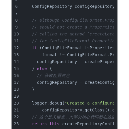
    ConfigRepository configRepository = 
nu
// although ConfigFileFormat.Propertie
// should not create a PropertiesCompa
// calling the method `createLocalConf
// for ConfigFileFormat.Properties
if
 (ConfigFileFormat.isPropertiesCompa
        format != ConfigFileFormat.Propert
      configRepository = createPropertiesC
    } 
else
 {
// 获取配置信息
      configRepository = createConfigRepos
    }
    logger.debug(
"Created a configuration 
        configRepository.getClass().getNam
// 这个是关键点，大部分核心代码都在这里
return
this
.createRepositoryConfig(nam