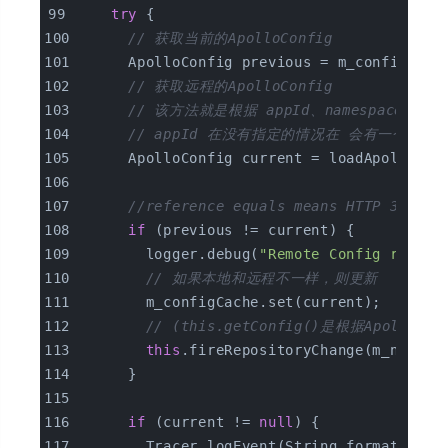
try
 {
// 获取当前的ApolloConfig
      ApolloConfig previous = m_configCach
// 获取远程的ApolloConfig
// 该方法就是根据 appId、namespace、sec
// appId 在没有指定的情况在 会有一个默认值 Apo
      ApolloConfig current = loadApolloCon
//reference equals means HTTP 304
if
 (previous != current) {
        logger.debug(
"Remote Config refres
// 如果本地和远程不一样，则更新
        m_configCache.set(current);
// (this.getConfig()是根据ApolloCo
this
.fireRepositoryChange(m_namesp
      }
if
 (current != 
null
) {
        Tracer.logEvent(String.format(
"Apo