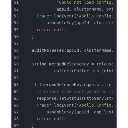
"Could not load configuratio
              appId, clusterName, original
      Tracer.logEvent(
"Apollo.Config.NotFo
          assembleKey(appId, clusterName, 
return
null
;
    }
    auditReleases(appId, clusterName, data
    String mergedReleaseKey = releases.str
            .collect(Collectors.joining(Co
if
 (mergedReleaseKey.equals(clientSide
// Client side configuration is the 
      response.setStatus(HttpServletRespon
      Tracer.logEvent(
"Apollo.Config.NotMo
          assembleKey(appId, appClusterNam
return
null
;
    }