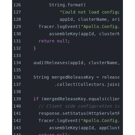
          String.format(
"Could not load configuratio
              appId, clusterName, original
      Tracer.logEvent(
"Apollo.Config.NotFo
          assembleKey(appId, clusterName, 
return
null
;
    }
    auditReleases(appId, clusterName, data
    String mergedReleaseKey = releases.str
            .collect(Collectors.joining(Co
if
 (mergedReleaseKey.equals(clientSide
// Client side configuration is the 
      response.setStatus(HttpServletRespon
      Tracer.logEvent(
"Apollo.Config.NotMo
          assembleKey(appId, appClusterNam