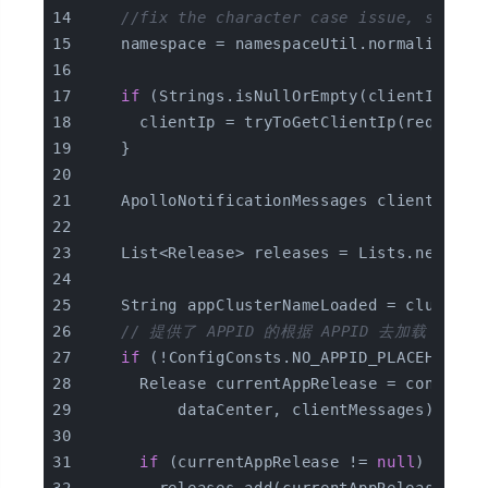
//fix the character case issue, such a
    namespace = namespaceUtil.normalizeNam
if
 (Strings.isNullOrEmpty(clientIp)) {
      clientIp = tryToGetClientIp(request)
    }
    ApolloNotificationMessages clientMessa
    List<Release> releases = Lists.newLink
    String appClusterNameLoaded = clusterN
// 提供了 APPID 的根据 APPID 去加载
if
 (!ConfigConsts.NO_APPID_PLACEHOLDER
      Release currentAppRelease = configSe
          dataCenter, clientMessages);
if
 (currentAppRelease != 
null
) {