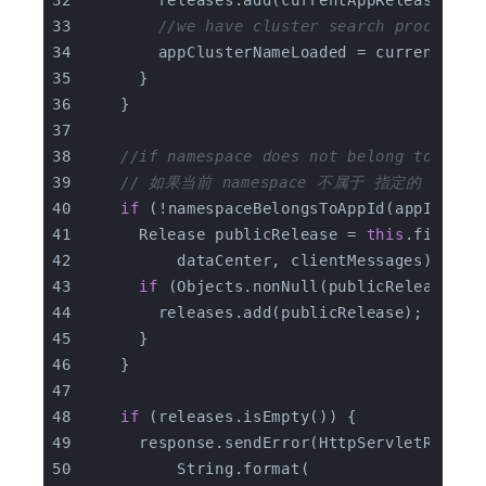
        releases.add(currentAppRelease);
//we have cluster search process, 
        appClusterNameLoaded = currentAppR
      }
    }
//if namespace does not belong to this
// 如果当前 namespace 不属于 指定的 appI
if
 (!namespaceBelongsToAppId(appId, na
      Release publicRelease = 
this
.findPub
          dataCenter, clientMessages);
if
 (Objects.nonNull(publicRelease)) 
        releases.add(publicRelease);
      }
    }
if
 (releases.isEmpty()) {
      response.sendError(HttpServletRespon
          String.format(