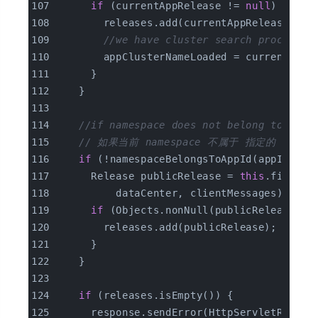
if
 (currentAppRelease != 
null
) {
        releases.add(currentAppRelease);
//we have cluster search process, 
        appClusterNameLoaded = currentAppR
      }
    }
//if namespace does not belong to this
// 如果当前 namespace 不属于 指定的 appI
if
 (!namespaceBelongsToAppId(appId, na
      Release publicRelease = 
this
.findPub
          dataCenter, clientMessages);
if
 (Objects.nonNull(publicRelease)) 
        releases.add(publicRelease);
      }
    }
if
 (releases.isEmpty()) {
      response.sendError(HttpServletRespon