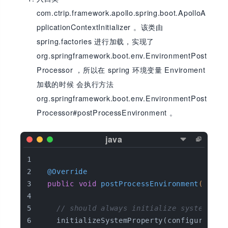
com.ctrip.framework.apollo.spring.boot.ApolloA
pplicationContextInitializer 。该类由
spring.factories 进行加载，实现了
org.springframework.boot.env.EnvironmentPost
Processor ，所以在 spring 环境变量 Enviroment
加载的时候 会执行方法
org.springframework.boot.env.EnvironmentPost
Processor#postProcessEnvironment 。
@Override
public
void
postProcessEnvironment
(Confi
// should always initialize system pro
    initializeSystemProperty(configurableE