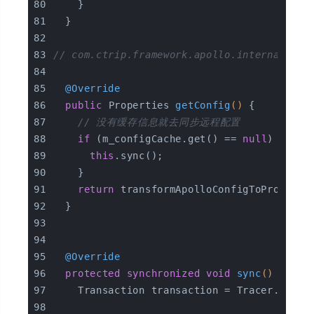
    }
  }
// com.ctrip.framework.apollo.internals.Re
@Override
public
 Properties 
getConfig
()
{
// 没有缓存信息就去同步远程配置
if
 (m_configCache.get() == 
null
) {
this
.sync();
    }
return
 transformApolloConfigToProperti
  }
@Override
protected
synchronized
void
sync
()
{
    Transaction transaction = Tracer.newTr