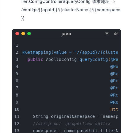
ller.ConfigController#queryConfig 请求地址 ->
/configs/{{appId}}/{{clusterName}}/{{namespace
}}
@GetMapping(value = "/{appId}/{clusterName
public
 ApolloConfig 
queryConfig
(
@PathVar
@PathVar
@Request
@Request
@Request
@Request
@Request
                                  HttpServ
    String originalNamespace = namespace;
//strip out .properties suffix
    namespace = namespaceUtil.filterNamesp