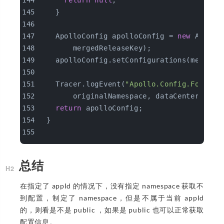
return
null
;
    }
    ApolloConfig apolloConfig = 
new
 Apollo
        mergedReleaseKey);
    apolloConfig.setConfigurations(mergeRe
    Tracer.logEvent(
"Apollo.Config.Found"
,
        originalNamespace, dataCenter));
return
 apolloConfig;
  }
总结
在指定了 appId 的情况下，没有指定 namespace 获取不
到配置，制定了 namespace，但是不属于当前 appId
的，则看是不是 public ，如果是 public 也可以正常获取
配置信息。