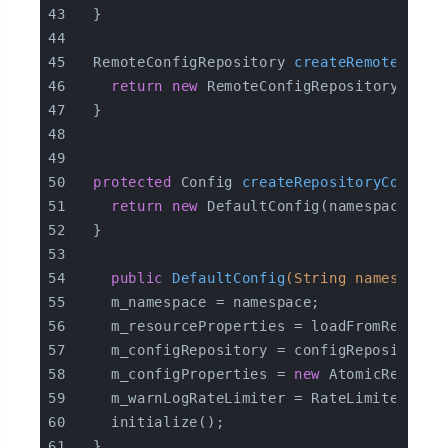
  }
RemoteConfigRepository 
createRemoteConfi
return
new
 RemoteConfigRepository(name
  }
protected
 Config 
createRepositoryConfig
(
return
new
 DefaultConfig(namespace, co
  }
public
DefaultConfig
(String namespace,
    m_namespace = namespace;
    m_resourceProperties = loadFromResourc
    m_configRepository = configRepository;
    m_configProperties = 
new
 AtomicReferen
    m_warnLogRateLimiter = RateLimiter.cre
    initialize();
  }