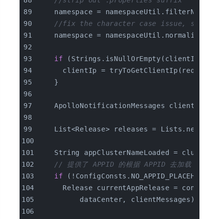
//strip out .properties suffix
    namespace = namespaceUtil.filterNamesp
//fix the character case issue, such a
    namespace = namespaceUtil.normalizeNam
if
 (Strings.isNullOrEmpty(clientIp)) {
      clientIp = tryToGetClientIp(request)
    }
    ApolloNotificationMessages clientMessa
    List<Release> releases = Lists.newLink
    String appClusterNameLoaded = clusterN
// 提供了 APPID 的根据 APPID 去加载
if
 (!ConfigConsts.NO_APPID_PLACEHOLDER
      Release currentAppRelease = configSe
          dataCenter, clientMessages);