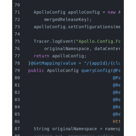
    ApolloConfig apolloConfig = 
new
 Apollo
        mergedReleaseKey);
    apolloConfig.setConfigurations(mergeRe
    Tracer.logEvent(
"Apollo.Config.Found"
,
        originalNamespace, dataCenter));
return
 apolloConfig;
  }
@GetMapping(value = "/{appId}/{clusterN
public
 ApolloConfig 
queryConfig
(
@PathVar
@PathVar
@Request
@Request
@Request
@Request
@Request
                                  HttpServ
    String originalNamespace = namespace;