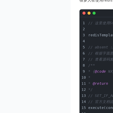
很多人在使用redi
// 这里使用S
redisTempla
// absen
// 根据字面
// 查看源码发现
/**
* {
@code
 NX
*
* 
@return
*/
// SET_IF_A
// 官方文档
execute(con