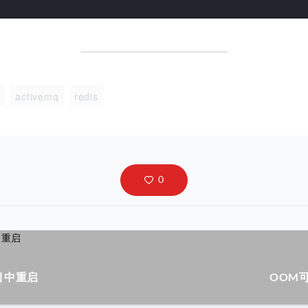
t
activemq
redis
项目中重启
OOM