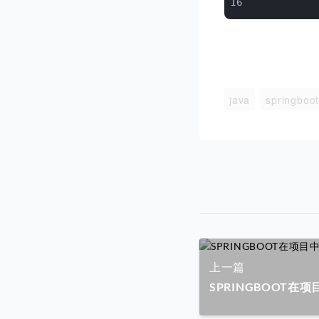
java
springboo
上一篇
SPRINGBOOT在