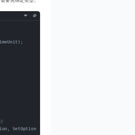
而是需要先绑定类型。
imeUnit);
法
ion, SetOption.ifAbsent()), 
true
)