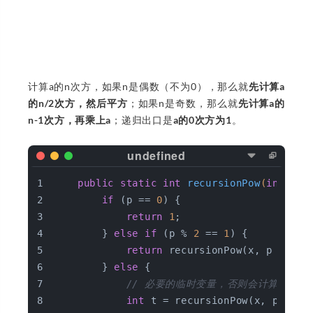
计算a的n次方，如果n是偶数（不为0），那么就
先计算a
的n/2次方，然后平方
；如果n是奇数，那么就
先计算a的
n-1次方，再乘上a
；递归出口是
a的0次方为1
。
public
static
int
recursionPow
(
int
 x, 
if
 (p == 
0
) {
return
1
;
        } 
else
if
 (p % 
2
 == 
1
) {
return
 recursionPow(x, p - 
1
) 
        } 
else
 {
// 必要的临时变量，否则会计算两次，
int
 t = recursionPow(x, p / 
2
)