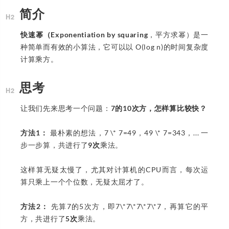
简介
快速幂（Exponentiation by squaring
，平方求幂）是一
种简单而有效的小算法，它可以以 O(log n)的时间复杂度
计算乘方。
思考
让我们先来思考一个问题：
7的10次方，怎样算比较快？
方法1：
最朴素的想法，7 \* 7=49，49 \* 7=343，... 一
步一步算，共进行了
9次
乘法。
这样算无疑太慢了，尤其对计算机的CPU而言，每次运
算只乘上一个个位数，无疑太屈才了。
方法2：
先算7的5次方，即7\*7\*7\*7\*7，再算它的平
方，共进行了
5次
乘法。