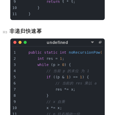
return
 t * t;
        }
    }
非递归快速幂
public
static
int
noRecursionPow
(
int
 x
int
 res = 
1
;
while
 (p > 
0
) {
// 当前 p 的末位 为 1
if
 ((p & 
1
) == 
1
) {
// 当前的 res 乘以 a
                res *= x;
            }
// x 自乘
            x *= x;
// p 往右移动一位