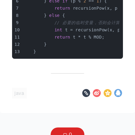
        } 
else
if
 (p % 
2
 == 
1
) {
return
 recursionPow(x, p - 
1
) 
        } 
else
 {
// 必要的临时变量，否则会计算两次，
int
 t = recursionPow(x, p / 
2
)
return
 t * t % MOD;
        }
    }
java