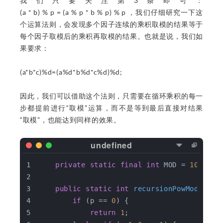
我们只要关注第3条即可：
(a * b) % p = (a % p * b % p) % p ，我们仔细研究一下这
个运算法则，会发现多个因子连续的乘积取模的结果等于
每个因子取模后的乘积再取模的结果。也就是说，我们如
果要求：
(a*b*c)%d=(a%d*b%d*c%d)%d;
因此，我们可以借助这个法则，只需要在循环乘积的每一
步都提前进行“取模”运算，而不是等到最后直接对结果
“取模”，也能达到同样的效果。
private
static
final
int
 MOD = 
1000000
public
static
int
recursionPowMod
(
int
 
if
 (p == 
0
) {
return
1
;