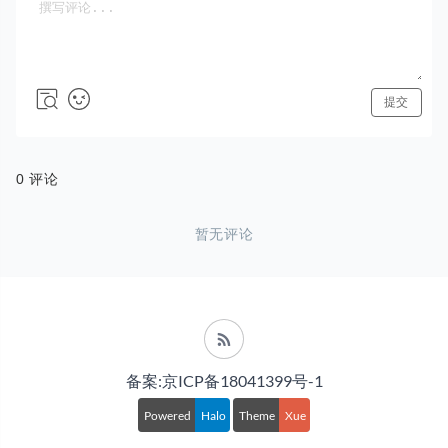
备案:京ICP备18041399号-1
Powered
Halo
Theme
Xue