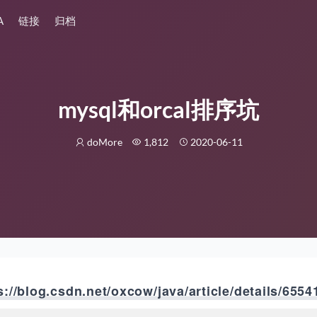
A
链接
归档
mysql和orcal排序坑
doMore
1,812
2020-06-11
s://blog.csdn.net/oxcow/java/article/details/6554