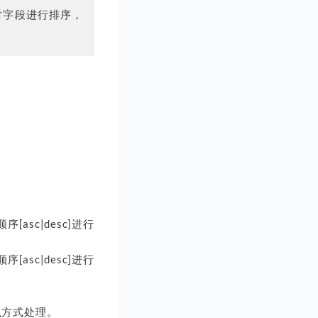
y 对字段进行排序，
顺序[asc|desc]进行
顺序[asc|desc]进行
么方式处理。