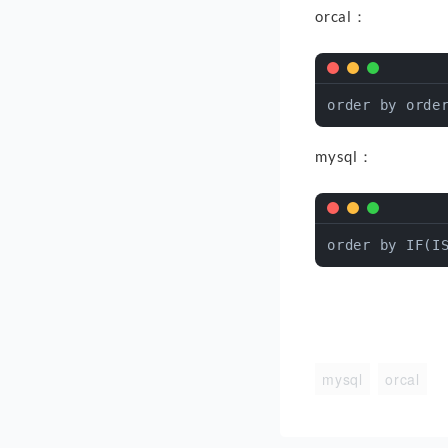
orcal：
mysql：
mysql
orcal