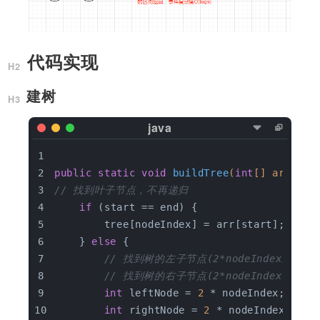
代码实现
建树
public
static
void
buildTree
(
int
[] arr, 
in
// 找到叶子节点，不再递归
if
 (start == end) {  
        tree[nodeIndex] = arr[start];  
    } 
else
 {  
// 找到树的左子节点(2*nodeIndex)  
// 找到树的右子节点(2*nodeIndex +1)  
int
 leftNode = 
2
 * nodeIndex;  
int
 rightNode = 
2
 * nodeIndex + 
1
;