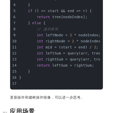
    }  
if
 (l <= start && end <= r) {  
return
 tree[nodeIndex];  
    } 
else
 {  
// 递归查询  
int
 leftNode = 
2
 * nodeIndex;  
int
 rightNode = 
2
 * nodeIndex + 
1
;
int
 mid = (start + end) / 
2
;  
int
 leftSum = query(arr, tree, sta
int
 rightSum = query(arr, tree, mi
return
 leftSum + rightSum;  
    }  
}
更新操作和建树操作很像，可以进一步思考。
应用场景