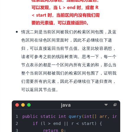
情况二则是当前区间被我们的检索区间包围，及蓝
色区间在绿色区间里面时，因此不必继续往下递
归，可以直接返回当前节点值。这里比较容易想，
读者可参考之前的线段树查询。思考一下，每一个
节点表示的都是一个区间内所有元素的和，那么当
整个当前区间都被我们的检索区间包围了，证明我
们需要所有的元素，因此不必继续往下递归查询，
可以返回其节点值。
public
static
int
query
(
int
[] arr, 
int
[] t
if
 (l > end || r < start) {  
return
0
;  