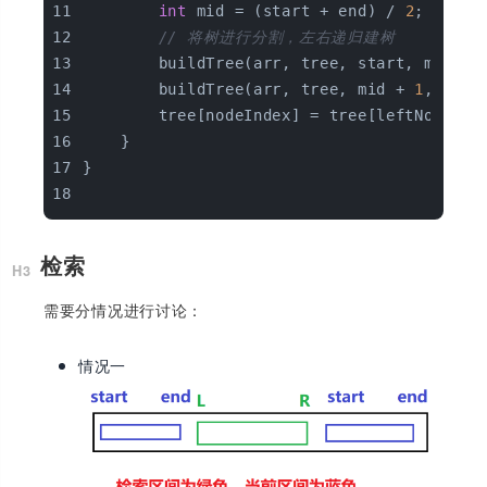
int
 mid = (start + end) / 
2
;  
// 将树进行分割，左右递归建树  
        buildTree(arr, tree, start, mid, l
        buildTree(arr, tree, mid + 
1
, end,
        tree[nodeIndex] = tree[leftNode] +
    }  
}
检索
需要分情况进行讨论：
情况一